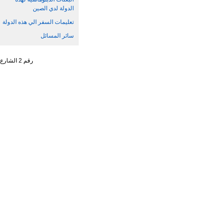
الدولة لدي الصين
تعليمات السفر الي هذه الدولة
سائر المسائل
رقم 2 الشارع الجنوبي ، تشاو يانغ من ، حي تشاو يانغ ، مدينة بكين رقم البريد : 100701 التليفون : 65961114 - 10 - 86 +