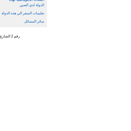
الدولة لدي الصين
تعليمات السفر الي هذه الدولة
سائر المسائل
رقم 2 الشارع الجنوبي ، تشاو يانغ من ، حي تشاو يانغ ، مدينة بكين رقم البريد : 100701 التليفون : 65961114 - 10 - 86 +