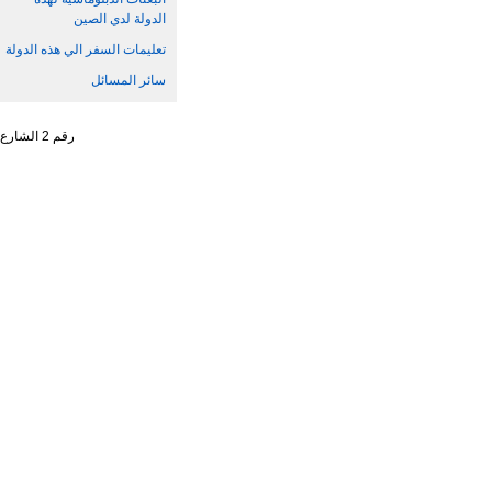
الدولة لدي الصين
تعليمات السفر الي هذه الدولة
سائر المسائل
رقم 2 الشارع الجنوبي ، تشاو يانغ من ، حي تشاو يانغ ، مدينة بكين رقم البريد : 100701 التليفون : 65961114 - 10 - 86 +