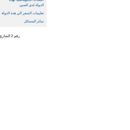
الدولة لدي الصين
تعليمات السفر الي هذه الدولة
سائر المسائل
رقم 2 الشارع الجنوبي ، تشاو يانغ من ، حي تشاو يانغ ، مدينة بكين رقم البريد : 100701 التليفون : 65961114 - 10 - 86 +