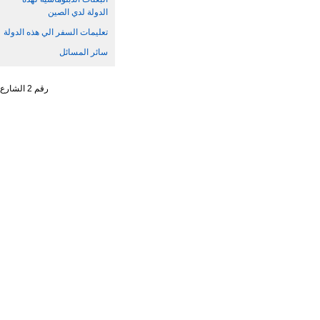
الدولة لدي الصين
تعليمات السفر الي هذه الدولة
سائر المسائل
رقم 2 الشارع الجنوبي ، تشاو يانغ من ، حي تشاو يانغ ، مدينة بكين رقم البريد : 100701 التليفون : 65961114 - 10 - 86 +