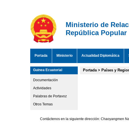
Ministerio de Rela
República Popular
Portada
Ministerio
Actualidad Diplomática
Guinea Ecuatorial
Portada
>
Países y Regio
Documentación
Actividades
Palabras de Portavoz
Otros Temas
Contáctenos en la siguiente dirección: Chaoyangmen Nan