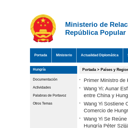
Ministerio de Rela
República Popular
Portada
Ministerio
Actualidad Diplomática
Hungría
Portada
>
Países y Regio
Documentación
Primer Ministro de
Actividades
Wang Yi: Aunar Esf
entre China y Hung
Palabras de Portavoz
Wang Yi Sostiene C
Otros Temas
Comercio de Hungrí
Wang Yi Se Reúne c
Hungría Péter Szijj