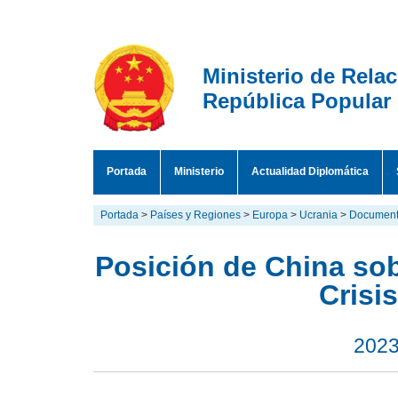
Ministerio de Rela
República Popular
Portada
Ministerio
Actualidad Diplomática
Portada
>
Países y Regiones
>
Europa
>
Ucrania
>
Document
Posición de China sobr
Crisi
2023