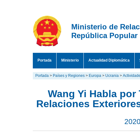
Ministerio de Rela
República Popular
Portada
Ministerio
Actualidad Diplomática
Portada
>
Países y Regiones
>
Europa
>
Ucrania
>
Actividad
Wang Yi Habla por 
Relaciones Exteriore
2020