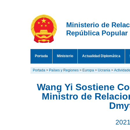
Ministerio de Rela
República Popular
Portada
Ministerio
Actualidad Diplomática
Portada
>
Países y Regiones
>
Europa
>
Ucrania
>
Actividad
Wang Yi Sostiene Co
Ministro de Relacio
Dmyt
2021