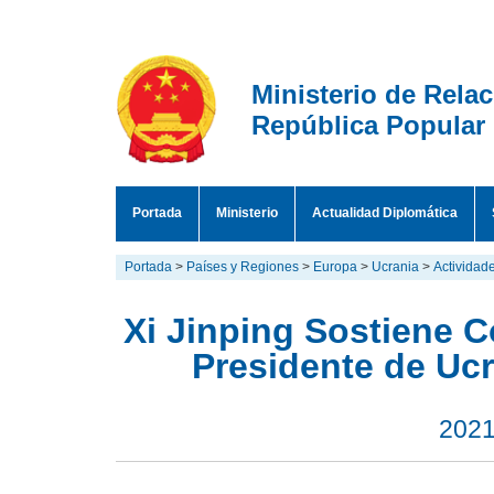
Ministerio de Rela
República Popular
Portada
Ministerio
Actualidad Diplomática
Portada
>
Países y Regiones
>
Europa
>
Ucrania
>
Actividad
Xi Jinping Sostiene 
Presidente de Ucr
2021