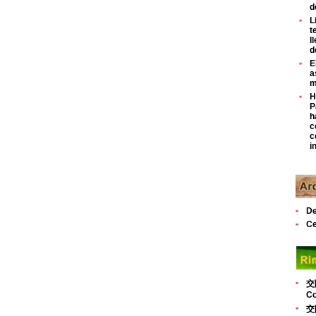
d
L
t
l
d
E
a
m
H
P
h
c
c
i
De
Ce
交
Co
交