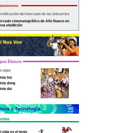
etenimiento
rsificación del mercado de las teleseries
rcado cinematográfico de Año Nuevo en
ena ebullición
pos Étnicos
a uigur
tnia hui
tnia dong
tnia dai
ortes
i vida es el tenis