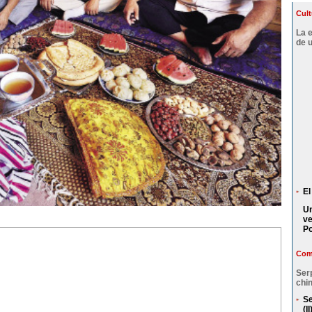
Cult
La 
de 
El
Un
ve
P
Comp
Ser
chin
Se
(II