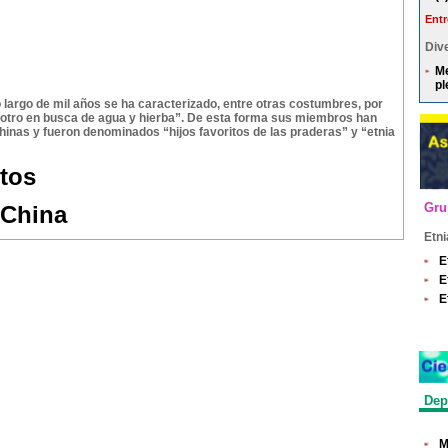
Entr
Dive
Me
pl
o largo de mil años se ha caracterizado, entre otras costumbres, por
 otro en busca de agua y hierba”. De esta forma sus miembros han
hinas y fueron denominados “hijos favoritos de las praderas” y “etnia
tos
Gru
 China
Etni
E
E
E
Dep
M