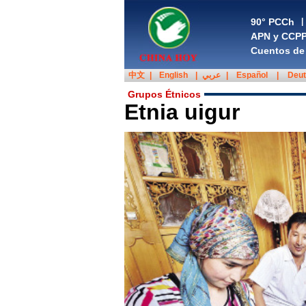
90° PCCh
|
APN y CCP
Cuentos de 
中文
|
English
|
عربي
|
Español
|
Deu
Grupos Étnicos
Etnia uigur