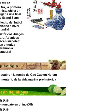
e mesa
i Na, la primera
enista china en
legar a una final
e Grand Slam
l éxito del fútbol
siático a nivel
undial
istóricos Juegos
ara-Asiáticos
acen su debut
on emotiva
eremonia
naugural
scubren la tumba de Cao Cao en Henan
menterio de la vida marina prehistórica
际汉语
munícate en chino (XII)
际汉语