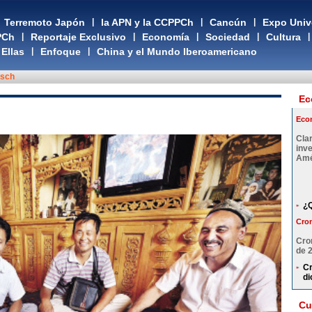
Terremoto Japón
|
la APN y la CCPPCh
|
Cancún
|
Expo Univ
PCh
|
Reportaje Exclusivo
|
Economía
|
Sociedad
|
Cultura
|
Ellas
|
Enfoque
|
China y el Mundo Iberoamericano
tsch
Ec
Eco
Cla
inv
Amé
¿Q
Cron
Cro
de 
Cr
di
Cu