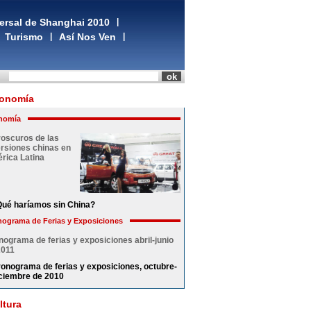
ersal de Shanghai 2010
|
Turismo
|
Así Nos Ven
|
onomía
nomía
roscuros de las
ersiones chinas en
rica Latina
ué haríamos sin China?
ograma de Ferias y Exposiciones
nograma de ferias y exposiciones abril-junio
2011
onograma de ferias y exposiciones, octubre-
ciembre de 2010
ltura