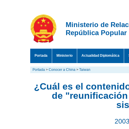
Ministerio de Rela
República Popular
Portada
Ministerio
Actualidad Diplomática
Portada
>
Conocer a China
>
Taiwan
¿Cuál es el contenido
de "reunificación
si
2003