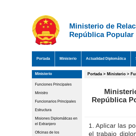
Ministerio de Rela
República Popular
Portada
Ministerio
Actualidad Diplomática
Ministerio
Portada
>
Ministerio
>
Fu
Funciones Principales
Ministeri
Ministro
República P
Funcionarios Principales
Estructura
Misiones Diplomáticas en
el Extranjero
1. Aplicar las p
Oficinas de los
el trabajo dipl