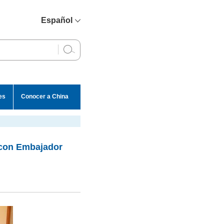
Español
简体中文
English
Français
Русский
es
Conocer a China
عربي
 con Embajador