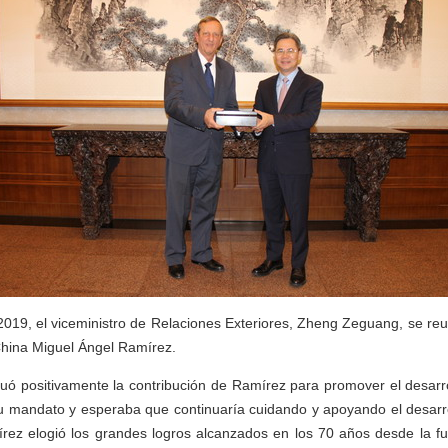
2019, el viceministro de Relaciones Exteriores, Zheng Zeguang, se re
China Miguel Ángel Ramírez.
ó positivamente la contribución de Ramírez para promover el desarrol
su mandato y esperaba que continuaría cuidando y apoyando el desarro
rez elogió los grandes logros alcanzados en los 70 años desde la f