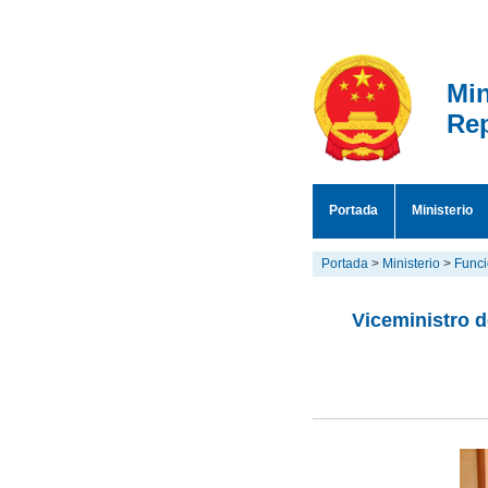
Min
Rep
Portada
Ministerio
Portada
>
Ministerio
>
Funci
Viceministro 