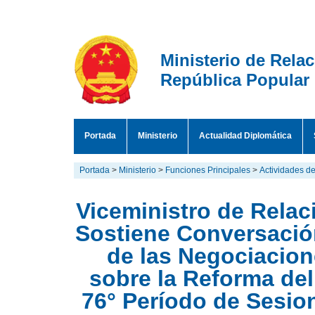
Ministerio de Rela
República Popular
Portada
Ministerio
Actualidad Diplomática
Portada
>
Ministerio
>
Funciones Principales
>
Actividades de
Viceministro de Rela
Sostiene Conversació
de las Negociacio
sobre la Reforma de
76° Período de Sesio