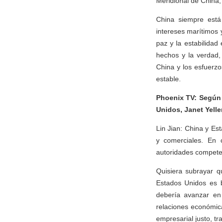
Meridional de China, 
China siempre está
intereses marítimos 
paz y la estabilida
hechos y la verdad, 
China y los esfuerzo
estable.
Phoenix TV: Según 
Unidos, Janet Yellen
Lin Jian: China y E
y comerciales. En 
autoridades compete
Quisiera subrayar q
Estados Unidos es 
debería avanzar en 
relaciones económic
empresarial justo, tr