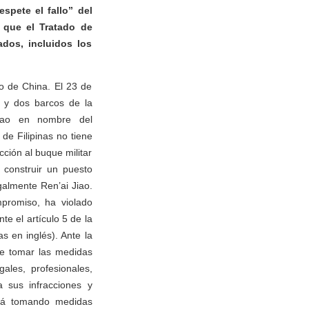
spete el fallo” del
 que el Tratado de
dos, incluidos los
o de China. El 23 de
s y dos barcos de la
Jiao en nombre del
de Filipinas no tiene
cción al buque militar
 construir un puesto
almente Ren’ai Jiao.
mpromiso, ha violado
e el artículo 5 de la
s en inglés). Ante la
ue tomar las medidas
ales, profesionales,
 sus infracciones y
irá tomando medidas