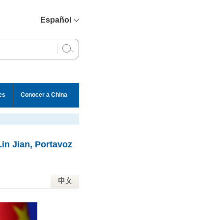
Español
简体中文
English
Français
Русский
es
Conocer a China
عربي
in Jian, Portavoz