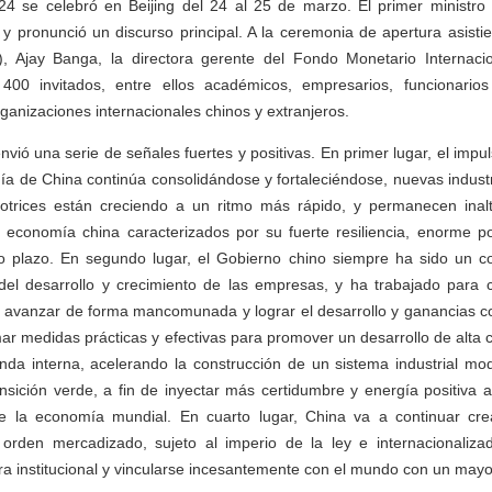
24 se celebró en Beijing del 24 al 25 de marzo. El primer ministro L
y pronunció un discurso principal. A la ceremonia de apertura asistie
 Ajay Banga, la directora gerente del Fondo Monetario Internacion
400 invitados, entre ellos académicos, empresarios, funcionario
ganizaciones internacionales chinos y extranjeros.
nvió una serie de señales fuertes y positivas. En primer lugar, el imp
ía de China continúa consolidándose y fortaleciéndose, nuevas indust
trices están creciendo a un ritmo más rápido, y permanecen inal
 economía china caracterizados por su fuerte resiliencia, enorme pot
rgo plazo. En segundo lugar, el Gobierno chino siempre ha sido un
del desarrollo y crecimiento de las empresas, y ha trabajado para 
a avanzar de forma mancomunada y lograr el desarrollo y ganancias co
mar medidas prácticas y efectivas para promover un desarrollo de alta 
nda interna, acelerando la construcción de un sistema industrial m
nsición verde, a fin de inyectar más certidumbre y energía positiva a
de la economía mundial. En cuarto lugar, China va a continuar c
orden mercadizado, sujeto al imperio de la ley e internacionaliz
ra institucional y vincularse incesantemente con el mundo con un mayor