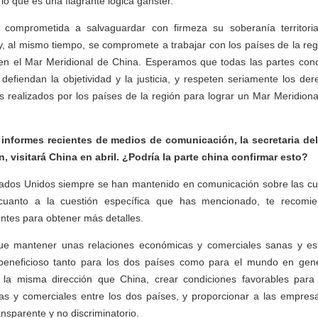
lo que es una flagrante lógica gánster.
 comprometida a salvaguardar con firmeza su soberanía territori
y, al mismo tiempo, se compromete a trabajar con los países de la re
d en el Mar Meridional de China. Esperamos que todas las partes con
defiendan la objetividad y la justicia, y respeten seriamente los de
s realizados por los países de la región para lograr un Mar Meridiona
informes recientes de medios de comunicación, la secretaria de
, visitará China en abril. ¿Podría la parte china confirmar esto?
stados Unidos siempre se han mantenido en comunicación sobre las c
cuanto a la cuestión específica que has mencionado, te recomie
ntes para obtener más detalles.
ue mantener unas relaciones económicas y comerciales sanas y es
beneficioso tanto para los dos países como para el mundo en gene
la misma dirección que China, crear condiciones favorables para 
as y comerciales entre los dos países, y proporcionar a las empres
ansparente y no discriminatorio.