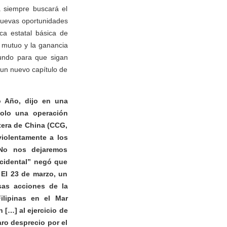
a siempre buscará el
nuevas oportunidades
ca estatal básica de
o mutuo y la ganancia
undo para que sigan
 un nuevo capítulo de
o Año, dijo en una
solo una operación
tera de China (CCG,
iolentamente a los
 No nos dejaremos
ccidental” negó que
 El 23 de marzo, un
sas acciones de la
ilipinas en el Mar
 […] al ejercicio de
aro desprecio por el