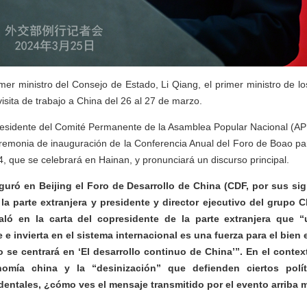
rimer ministro del Consejo de Estado, Li Qiang, el primer ministro de l
visita de trabajo a China del 26 al 27 de marzo.
residente del Comité Permanente de la Asamblea Popular Nacional (APN)
ceremonia de inauguración de la Conferencia Anual del Foro de Boao pa
4, que se celebrará en Hainan, y pronunciará un discurso principal.
uró en Beijing el Foro de Desarrollo de China (CDF, por sus sig
la parte extranjera y presidente y director ejecutivo del grupo
aló en la carta del copresidente de la parte extranjera que “
e invierta en el sistema internacional es una fuerza para el bien
o se centrará en ‘El desarrollo continuo de China’”. En el context
nomía china y la “desinización” que defienden ciertos polí
entales, ¿cómo ves el mensaje transmitido por el evento arriba