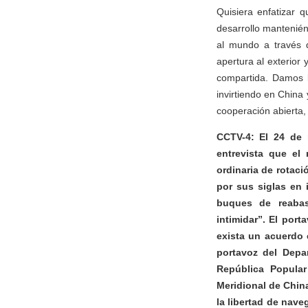
Quisiera enfatizar 
desarrollo mantenié
al mundo a través d
apertura al exterior
compartida. Damos 
invirtiendo en China
cooperación abierta,
CCTV-4: El 24 de 
entrevista que el
ordinaria de rotac
por sus siglas en
buques de reabas
intimidar”. El por
exista un acuerdo 
portavoz del Depa
República Popular
Meridional de China
la libertad de nave