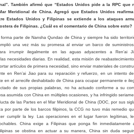
nal”. También afirmó que “Estados Unidos pide a la RPC que re
l Mar Meridional de China. Agregó que Estados Unidos reafirma
re Estados Unidos y Filipinas se extiende a los ataques arma
ostera de Filipinas. ¿Cuál es el comentario de China sobre esto?
ao forma parte de Nansha Qundao de China y siempre ha sido territori
cumplió una vez más su promesa al enviar un barco de suministro
ara irrumpir ilegalmente en las aguas adyacentes a Ren’ai 
las necesidades diarias. En realidad, esta misión de reabastecimiento 
rtar artículos de primera necesidad, sino enviar materiales de constru
ente en Ren’ai Jiao para su reparación y refuerzo, en un intento de
 en el arrecife deshabitado de China para ocupar permanente e ileg
ractado de sus propias palabras, no ha actuado conforme a su co
a asumida con China en múltiples ocasiones, y ha infringido seriament
cta de las Partes en el Mar Meridional de China (DOC, por sus sigla
erza por parte de los barcos filipinos, la CCG no tuvo más remedio q
er cumplir la ley. Las operaciones en el lugar fueron legítimas, leg
ochables. China exige a Filipinas que ponga fin inmediatamente a
Filipinas se obstina en actuar a su manera, China sin duda segu