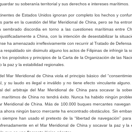
uardar su soberanía territorial y sus derechos e intereses marítimos.
tinentes de Estados Unidos ignoran por completo los hechos y confund
s parte en la cuestión del Mar Meridional de China, pero se ha entro
a sembrado discordia en torno a las cuestiones marítimas entre Chi
justificadamente a China, con la intención de desestabilizar la situac
nse ha amenazado irreflexivamente con recurrir al Tratado de Defens
ha respaldado sin disimulo alguno los actos de Filipinas de infringir la 
 los propósitos y principios de la Carta de la Organización de las Na
 la paz y la estabilidad regionales.
 del Mar Meridional de China viola el principio básico del “consentimie
l, y su laudo es ilegal e inválido y no tiene efecto vinculante alguno.
egal del arbitraje del Mar Meridional de China para socavar la sobera
s marítimos de China no tendrá éxito. Nunca ha habido ningún problem
ar Meridional de China. Más de 100.000 buques mercantes navegan 
ta ahora ningún barco mercante ha encontrado obstáculos. Sin embar
s siempre han usado el pretexto de la “libertad de navegación” para 
frenadamente en el Mar Meridional de China y socavar la paz y la e