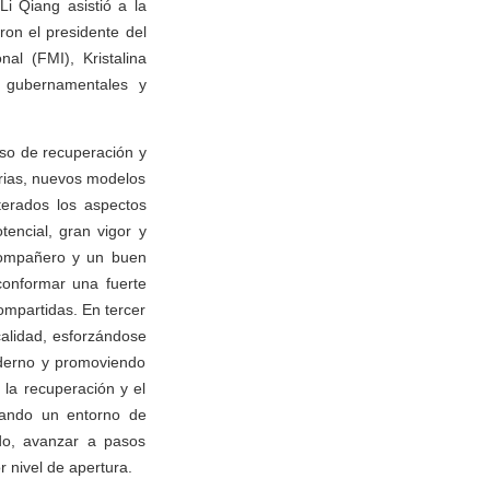
i Qiang asistió a la
ron el presidente del
al (FMI), Kristalina
s gubernamentales y
ulso de recuperación y
rias, nuevos modelos
terados los aspectos
encial, gran vigor y
 compañero y un buen
conformar una fuerte
mpartidas. En tercer
calidad, esforzándose
oderno y promoviendo
 la recuperación y el
reando un entorno de
ado, avanzar a pasos
 nivel de apertura.