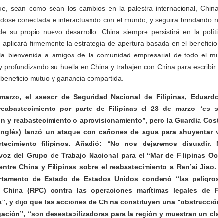
que, sean como sean los cambios en la palestra internacional, Chin
ndose conectada e interactuando con el mundo, y seguirá brindando 
e su propio nuevo desarrollo. China siempre persistirá en la políti
 y aplicará firmemente la estrategia de apertura basada en el benefici
la bienvenida a amigos de la comunidad empresarial de todo el m
 y profundizando su huella en China y trabajen con China para escribir
 beneficio mutuo y ganancia compartida.
marzo, el asesor de Seguridad Nacional de Filipinas, Eduard
 reabastecimiento por parte de Filipinas el 23 de marzo “es 
ión y reabastecimiento o aprovisionamiento”, pero la Guardia Cos
 inglés) lanzó un ataque con cañones de agua para ahuyentar v
tecimiento filipinos. Añadió: “No nos dejaremos disuadir.
tavoz del Grupo de Trabajo Nacional para el “Mar de Filipinas O
entre China y Filipinas sobre el reabastecimiento a Ren’ai Jiao.
rtamento de Estado de Estados Unidos condenó “las peligro
 China (RPC) contra las operaciones marítimas legales de F
”, y dijo que las acciones de China constituyen una “obstrucción
gación”, “son desestabilizadoras para la región y muestran un cl