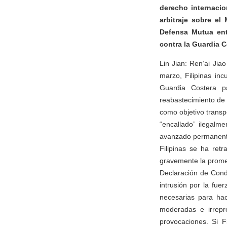
derecho internacio
arbitraje sobre e
Defensa Mutua ent
contra la Guardia C
Lin Jian: Ren’ai Ji
marzo, Filipinas in
Guardia Costera p
reabastecimiento de 
como objetivo transpo
“encallado” ilegalm
avanzado permanente
Filipinas se ha ret
gravemente la promes
Declaración de Condu
intrusión por la fu
necesarias para hac
moderadas e irrepr
provocaciones. Si 