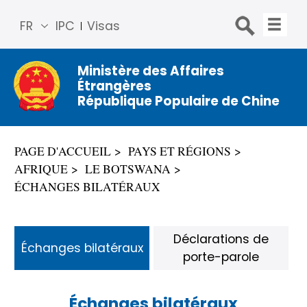
FR
IPC
Visas
简体
中文
Ministère des Affaires
Étrangères
Engli
République Populaire de Chine
sh
Русс
кий
PAGE D'ACCUEIL
PAYS ET RÉGIONS
Espa
AFRIQUE
LE BOTSWANA
ñol
ÉCHANGES BILATÉRAUX
عربي
Déclarations de
Échanges bilatéraux
porte-parole
Échanges bilatéraux