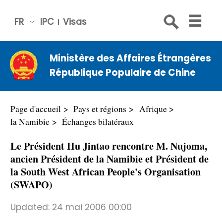
FR
IPC
Visas
简体
中文
Ministère des Affaires Étrangères
Engli
République Populaire de Chine
sh
Русс
кий
Page d'accueil
Pays et régions
Afrique
Espa
la Namibie
Échanges bilatéraux
ñol
Le Président Hu Jintao rencontre M. Nujoma,
عربي
ancien Président de la Namibie et Président de
la South West African People's Organisation
(SWAPO)
Updated:
24 mai 2006 00:00