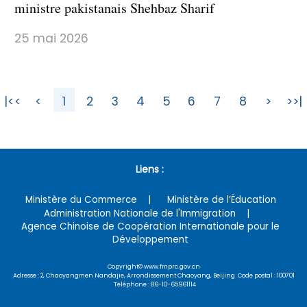
ministre pakistanais Shehbaz Sharif
25 mai 2026
|<<
<
1
2
3
4
5
6
7
8
>
>>|
Liens :
Ministère du Commerce
Ministère de l’Éducation
Administration Nationale de l'Immigration
Agence Chinoise de Coopération Internationale pour le
Développement
Copyright© www.fmprc.gov.cn
Adresse : 2, Chaoyangmen Nandajie, Arrondissement Chaoyang, Beijing Code postal : 100701
Téléphone : 86-10-65961114