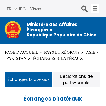
FR
IPC
Visas
简体
中文
Ministère des Affaires
Étrangères
Engli
République Populaire de Chine
sh
Русс
кий
PAGE D'ACCUEIL
PAYS ET RÉGIONS
ASIE
Espa
PAKISTAN
ÉCHANGES BILATÉRAUX
ñol
عربي
Déclarations de
Échanges bilatéraux
porte-parole
Échanges bilatéraux