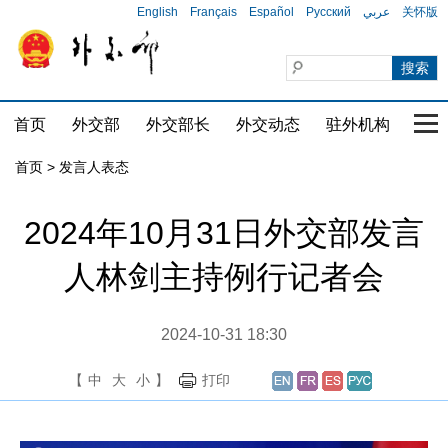
English
Français
Español
Русский
عربي
关怀版
首页
外交部
外交部长
外交动态
驻外机构
国家
首页
>
发言人表态
2024年10月31日外交部发言
人林剑主持例行记者会
2024-10-31 18:30
【
中
大
小
】
打印