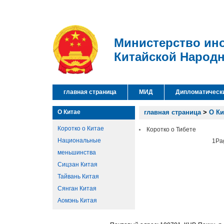
Министерство ин
Китайской Народ
главная страница
МИД
Дипломатическ
О Китае
главная страница
>
О Ки
Коротко о Китае
Коротко о Тибете
Национальные
1Pag
меньшинства
Сицзан Китая
Тайвань Китая
Сянган Китая
Аомэнь Китая