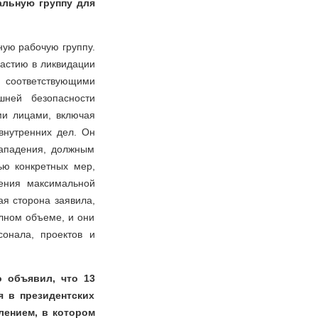
альную группу для
ную рабочую группу.
частию в ликвидации
 соответствующими
шней безопасности
ми лицами, включая
внутренних дел. Он
нападения, должным
ью конкретных мер,
чения максимальной
ая сторона заявила,
лном объеме, и они
онала, проектов и
о объявил, что 13
я в президентских
лением, в котором