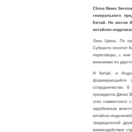
China News Servic
генерального пр
Китай. Не могли 
китайско-индонез
Линь Цзянь: По п
Субианто посетит К
переговоры, с ним
мнениями по двуст
И Китай, и Индо
формирующейся эк
сотрудничество. В
президента Джоко 
этап совместного 
зарубежным визито
китайско-индонези
традиционной друж
взаимодействия ст