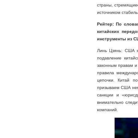
страны, стремящие
источником стабиль
Рейтер: По слова
китайских перед
инструменты из С
Линь Цзянь: США н
подавление китай
законным правам и
правила междунаро
цепочки. Китай п
призываем США нем
санкции и «юрисд
внимательно следи
компаний.