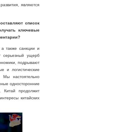
развития, являются
составляют список
олучать ключевые
мментарии?
 а также санкции и
т серьезный ущерб
ономики, подрывают
ые и логистические
. Мы настоятельно
нные односторонние
. Китай продолжит
интересы китайских