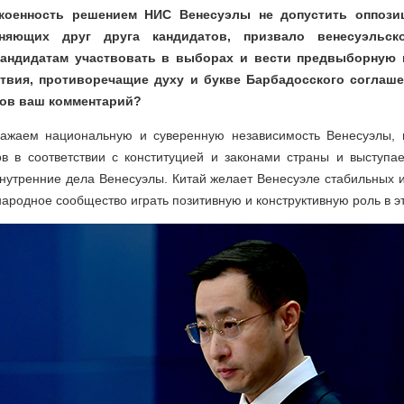
коенность решением НИС Венесуэлы не допустить оппози
няющих друг друга кандидатов, призвало венесуэльск
андидатам участвовать в выборах и вести предвыборную 
ствия, противоречащие духу и букве Барбадосского соглаше
ков ваш комментарий?
важаем национальную и суверенную независимость Венесуэлы, 
в в соответствии с конституцией и законами страны и выступа
внутренние дела Венесуэлы. Китай желает Венесуэле стабильных 
ародное сообщество играть позитивную и конструктивную роль в 