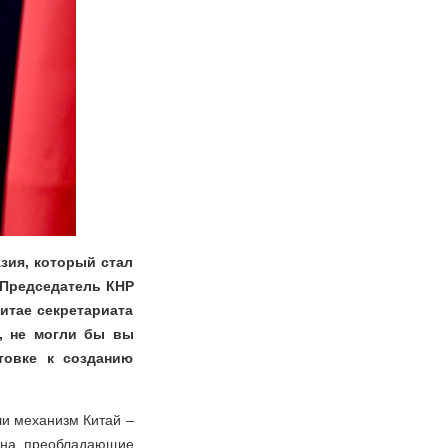
зия, который стал
 Председатель КНР
итае секретариата
а, не могли бы вы
товке к созданию
ли механизм Китай –
ь на преобладающие