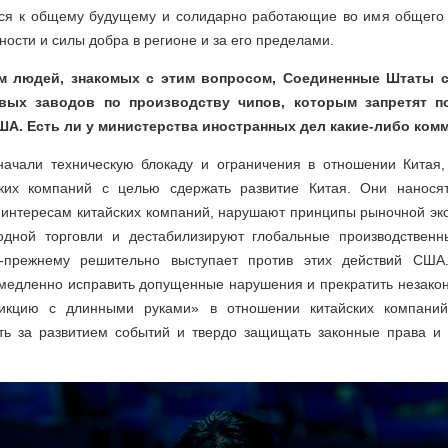
ся к общему будущему и солидарно работающие во имя общего 
ности и силы добра в регионе и за его пределами.
м людей, знакомых с этим вопросом, Соединенные Штаты 
овых заводов по производству чипов, которым запретят п
ША. Есть ли у министерства иностранных дел какие-либо ко
ачали техническую блокаду и ограничения в отношении Китая,
ских компаний с целью сдержать развитие Китая. Они нанося
 интересам китайских компаний, нарушают принципы рыночной эк
дной торговли и дестабилизируют глобальные производственн
о-прежнему решительно выступает против этих действий США
едленно исправить допущенные нарушения и прекратить незако
икцию с длинными руками» в отношении китайских компаний
ть за развитием событий и твердо защищать законные права и 