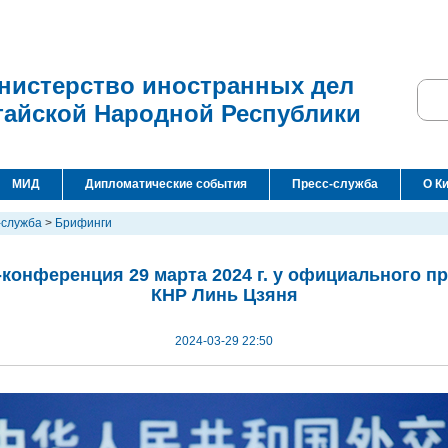
нистерство иностранных дел
тайской Народной Республики
МИД
Дипломатические события
Пресс-служба
О К
-служба
>
Брифинги
-конференция 29 марта 2024 г. у официального п
КНР Линь Цзяня
2024-03-29 22:50