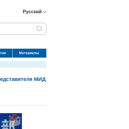
Русский
简体中文
English
Français
Español
итае
Материалы
عربي
редставителя МИД