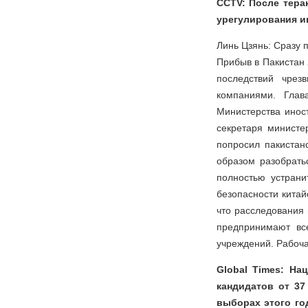
CCTV: После тера
урегулирования 
Линь Цзянь: Сразу 
Прибыв в Пакистан 
последствий чрез
компаниями. Глав
Министерства инос
секретаря министе
попросил пакистан
образом разобрать
полностью устрани
безопасности китай
что расследования
предпринимают вс
учреждений. Рабоча
Global Times: На
кандидатов от 37
выборах этого го