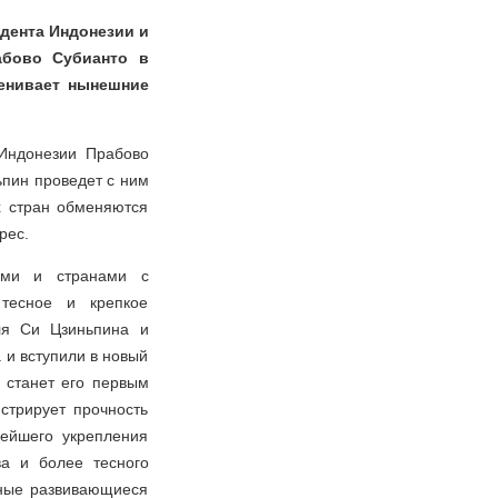
идента Индонезии и
абово Субианто в
ценивает нынешние
Индонезии Прабово
ьпин проведет с ним
х стран обменяются
ерес.
ами и странами с
 тесное и крепкое
еля Си Цзиньпина и
и вступили в новый
 станет его первым
стрирует прочность
нейшего укрепления
ва и более тесного
пные развивающиеся