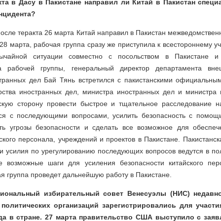
кта в Дасу в Пакистане направил ли Китай в Пакистан специ
инцидента?
после теракта 26 марта Китай направил в Пакистан межведомствен
28 марта, рабочая группа сразу же приступила к всестороннему у
вычайной ситуации совместно с посольством в Пакистане и
а рабочей группы, генеральный директор департамента вне
транных дел Бай Тянь встретился с пакистанскими официальны
рства иностранных дел, министра иностранных дел и министра 
скую сторону провести быстрое и тщательное расследование 
ся с последующими вопросами, усилить безопасность с помощ
ть угрозы безопасности и сделать все возможное для обеспе
ского персонала, учреждений и проектов в Пакистане. Пакистанск
 и усилия по урегулированию последующих вопросов ведутся в по
е возможные шаги для усиления безопасности китайского перс
я группа проведет дальнейшую работу в Пакистане.
циональный избирательный совет Венесуэлы (НИС) недавн
 политических организаций зарегистрировались для участи
да в стране. 27 марта правительство США выступило с заяв