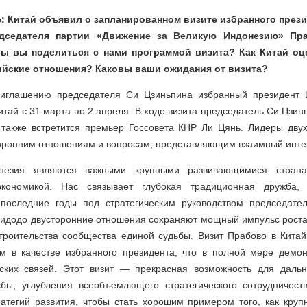
e: Китай объявил о запланированном визите избранного през
едседателя партии «Движение за Великую Индонезию» Пр
бы вы поделиться с нами программой визита? Как Китай о
ийские отношения? Каковы ваши ожидания от визита?
риглашению председателя Си Цзиньпина избранный президент 
итай с 31 марта по 2 апреля. В ходе визита председатель Си Цзин
 также встретится премьер Госсовета КНР Ли Цянь. Лидеры дву
оронним отношениям и вопросам, представляющим взаимный инт
незия являются важными крупными развивающимися стран
ономикой. Нас связывает глубокая традиционная дружба,
 последние годы под стратегическим руководством председат
Видодо двусторонние отношения сохраняют мощный импульс роста 
строительства сообщества единой судьбы. Визит Прабово в Китай
м в качестве избранного президента, что в полной мере демон
йских связей. Этот визит — прекрасная возможность для даль
бы, углубления всеобъемлющего стратегического сотрудничест
ратегий развития, чтобы стать хорошим примером того, как кру