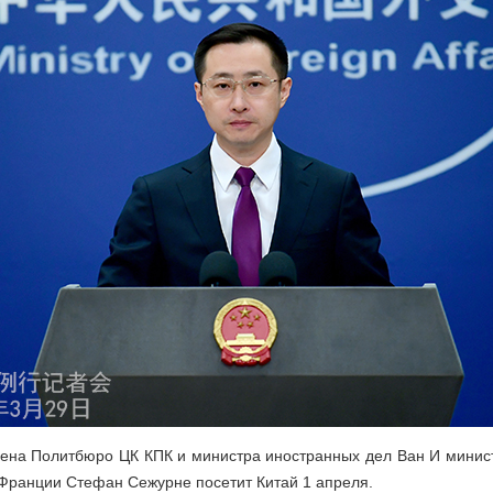
ена Политбюро ЦК КПК и министра иностранных дел Ван И минис
 Франции Стефан Сежурне посетит Китай 1 апреля.