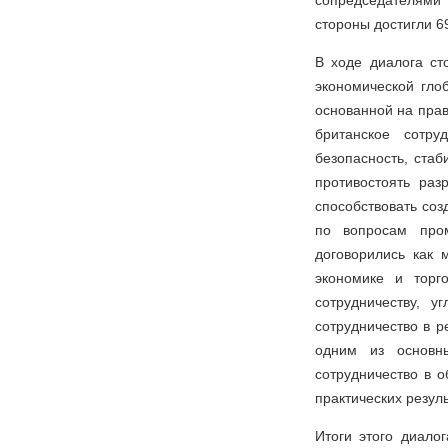
сопредседателями 1
стороны достигли 6
В ходе диалога с
экономической гло
основанной на прав
британское сотру
безопасность, стаб
противостоять раз
способствовать со
по вопросам пром
договорились как 
экономике и торг
сотрудничеству, у
сотрудничество в 
одним из основны
сотрудничество в о
практических резул
Итоги этого диало