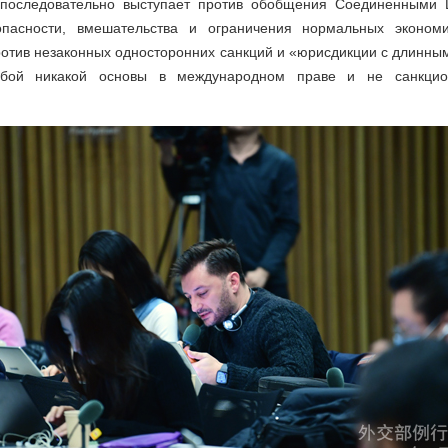
й последовательно выступает против обобщения Соединенными 
опасности, вмешательства и ограничения нормальных экономи
ротив незаконных односторонних санкций и «юрисдикции с длинны
бой никакой основы в международном праве и не санкцио