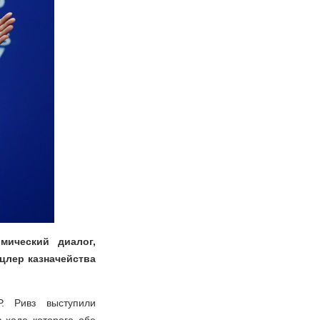
мический диалог,
цлер казначейства
. Ривз выступили