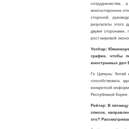
сотрудничества, 
многосторонних отн
стороной, руково
результаты этого 
двумя сторонами, 
рост мировой эконо
Yonhap: Южнокоре
график, чтобы 
иностранных дел 
Го Цзякунь: Китай
способствовать зд
конкретной информ
Республикой Корея.
Рейтер: В пятниц
список, направле
это? Рассматрива