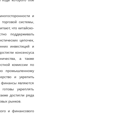
в ходе которого обе
ногосторонности и
 торговой системы,
тают, что китайско-
стно поддерживать
истических цепочек,
онних инвестиций и
остигли консенсуса
ничества, а также
естной комиссии по
 по промышленному
нерство и укрепить
о финансы являются
 готовы укреплять
также достигли ряда
овых рынков.
кого и финансового