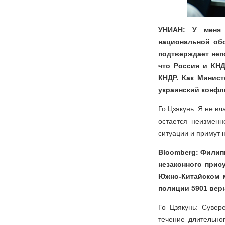
УНИАН: У меня 
национальной об
подтверждает неп
что Россия и КН
КНДР. Как Минист
украинский конфл
Го Цзякунь: Я не в
остается неизменн
ситуации и примут 
Bloomberg: Филип
незаконного прис
Южно-Китайском 
полиции 5901 вер
Го Цзякунь: Суве
течение длительно