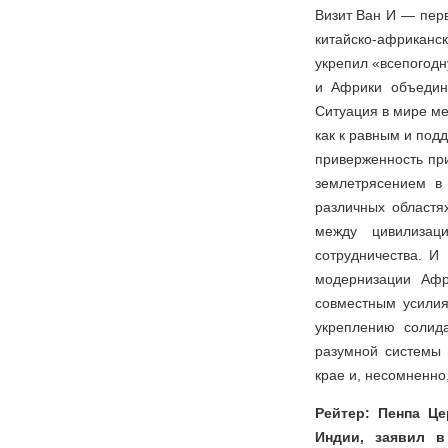
Визит Ван И — перв
китайско-африканск
укрепил «всепогод
и Африки объедин
Ситуация в мире ме
как к равным и под
приверженность при
землетрясением в 
различных областя
между цивилизаци
сотрудничества. И
модернизации Афр
совместным усилия
укреплению солид
разумной системы 
крае и, несомненно
Рейтер: Пенпа Це
Индии, заявил в