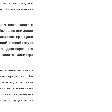
уществляет рейды и
но. Китай призывает
шил свой визит в
 большое внимание
ивается принципа
икой способствует
ию долгосрочного
 визита министра
окончании визита он
изит продолжил 35-
чале года, а также
ений по совместным
ства», выдвинутых
ому сотрудничеству