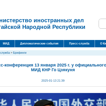
нистерство иностранных дел
тайской Народной Республики
МИД
Дипломатические события
Пресс-служба
О К
-служба
>
Брифинги
с-конференция 13 января 2025 г. у официальног
МИД КНР Го Цзякуня
2025-01-13 21:39