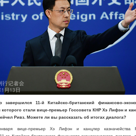
о завершился 11-й Китайско-британский финансово-эконо
 которого стали вице-премьер Госсовета КНР Хэ Лифэн и кан
йчел Ривз. Можете ли вы рассказать об итогах диалога?
января вице-премьер Хэ Лифэн и канцлер казначейства Р