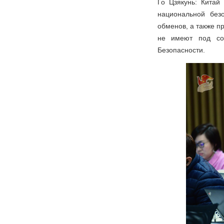
Го Цзякунь: Кита
национальной без
обменов, а также п
не имеют под со
Безопасности.