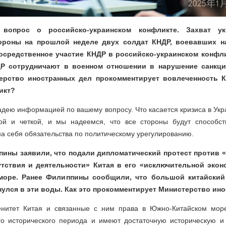
вопрос о российско-украинском конфликте. Захват ук
ороны на прошлой неделе двух солдат КНДР, воевавших на
осредственное участие КНДР в российско-украинском конфли
ДР сотрудничают в военном отношении в нарушение санкц
ерство иностранных дел прокомментирует вовлеченность 
икт?
ладею информацией по вашему вопросу. Что касается кризиса в Укр
ой и четкой, и мы надеемся, что все стороны будут способст
на себя обязательства по политическому урегулированию.
пины заявили, что подали дипломатический протест против
утствия и деятельности» Китая в его «исключительной экон
море. Ранее Филиппины сообщили, что большой китайский
нулся в эти воды. Как это прокомментирует Министерство ин
ренитет Китая и связанные с ним права в Южно-Китайском мор
го исторического периода и имеют достаточную историческую и