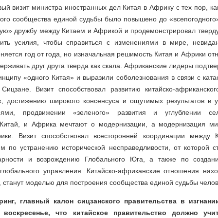
ый визит министра иностранных дел Китая в Африку с тех пор, к
ого сообщества единой судьбы было повышено до «всепогодного»
ную» дружбу между Китаем и Африкой и продемонстрировал тверд
ить усилия, чтобы справиться с изменениями в мире, невидан
няется год от года, но изначальная решимость Китая и Африки отно
держивать друг друга тверда как скала. Африканские лидеры подтв
нципу «одного Китая» и выразили соболезнования в связи с кат
Сицзане. Визит способствовал развитию китайско-африканског
х, достижению широкого консенсуса и ощутимых результатов в 
ями, продвижении «зеленого» развития и углублении сель
 Китай, и Африка мечтают о модернизации, а модернизация м
ики. Визит способствовал всесторонней координации между 
м по устранению исторической несправедливости, от которой с
арности и возрождению Глобального Юга, а также по создан
глобального управления. Китайско-африканские отношения нах
, станут моделью для построения сообщества единой судьбы челов
ринг, главный калон сицзанского правительства в изгнани
 воскресенье, что китайское правительство должно уч