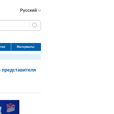
Русский
简体中文
English
Français
Español
итае
Материалы
عربي
о представителя