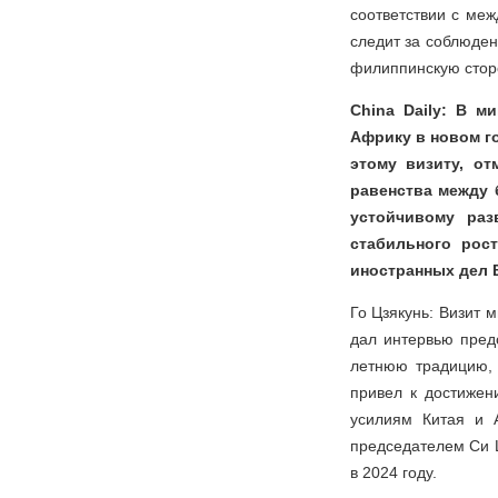
соответствии с ме
следит за соблюден
филиппинскую стор
China Daily: В 
Африку в новом г
этому визиту, о
равенства между 
устойчивому раз
стабильного рос
иностранных дел 
Го Цзякунь: Визит 
дал интервью пред
летнюю традицию, 
привел к достижен
усилиям Китая и 
председателем Си 
в 2024 году.