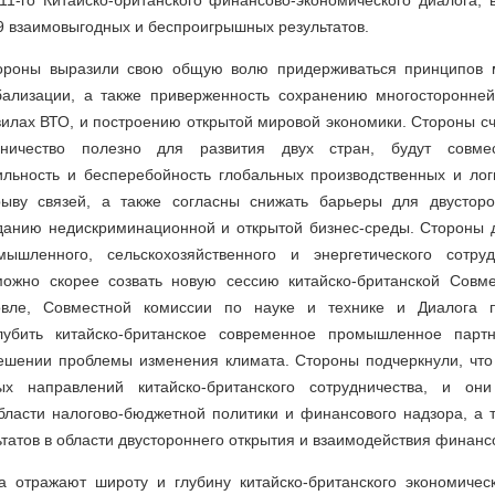
1-го Китайско-британского финансово-экономического диалога, 
9 взаимовыгодных и беспроигрышных результатов.
тороны выразили свою общую волю придерживаться принципов м
бализации, а также приверженность сохранению многосторонней
илах ВТО, и построению открытой мировой экономики. Стороны счи
дничество полезно для развития двух стран, будут совме
ильность и бесперебойность глобальных производственных и лог
рыву связей, а также согласны снижать барьеры для двустор
зданию недискриминационной и открытой бизнес-среды. Стороны д
ышленного, сельскохозяйственного и энергетического сотруд
можно скорее созвать новую сессию китайско-британской Совм
овле, Совместной комиссии по науке и технике и Диалога
глубить китайско-британское современное промышленное парт
решении проблемы изменения климата. Стороны подчеркнули, чт
х направлений китайско-британского сотрудничества, и они
бласти налогово-бюджетной политики и финансового надзора, а 
ьтатов в области двустороннего открытия и взаимодействия финанс
га отражают широту и глубину китайско-британского экономичес