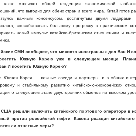
а также отвечают общей тенденции экономической глобал
ошений, что выгодно для обеих стран и всего мира. Китай готов ра
дствуясь важным консенсусом, достигнутым двумя лидерами, 
диалога, способствовать большему прогрессу в практическом со
придать новый импульс китайско-британским отношениям и внес
мики.
йские СМИ сообщают, что министр иностранных дел Ван И с
посетить Южную Корею уже в следующем месяце. Плани
Ван И посетить Южную Корею?
 и Южная Корея — важные соседи и партнеры, и в общих инте
оровому и стабильному развитию китайско-южнокорейских отн
ации о следующем этапе двусторонних обменов на высоком уро
у США решили включить китайского портового оператора в 
нный против российской нефти. Какова реакция китайского
ются ли ответные меры?