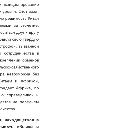
ак позиционирование
 уровня. Этот визит
ую решимость Китая
ными за столетие.
ситься друг к другу
ердили свою твердую
астрофой, вызванной
о сотрудничества в
укреплении обменов
скохозяйственного
ира невозможна без
Китаем и Африкой,
традает Африка, по
ию справедливой и
одятся на переднем
ечества.
и, находящегося в
итывать обычаи и