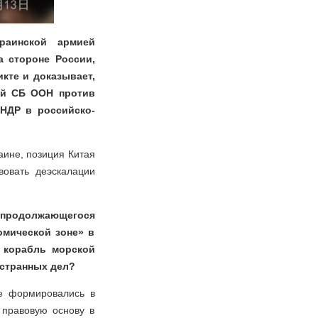
раинской армией
 стороне России,
кте и доказывает,
ий СБ ООН против
КНДР в российско-
аине, позиция Китая
вовать деэскалации
 «продолжающегося
омической зоне» в
 корабль морской
остранных дел?
е формировались в
 правовую основу в