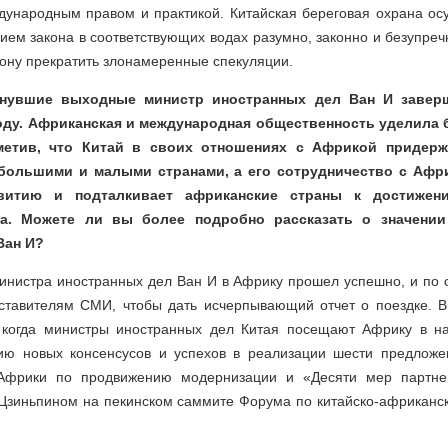
ждународным правом и практикой. Китайская береговая охрана ос
ием закона в соответствующих водах разумно, законно и безупреч
ону прекратить злонамеренные спекуляции.
минувшие выходные министр иностранных дел Ван И завер
оду. Африканская и международная общественность уделила
тметив, что Китай в своих отношениях с Африкой придерж
большими и малыми странами, а его сотрудничество с Афр
витию и подталкивает африканские страны к достижен
та. Можете ли вы более подробно рассказать о значении
Ван И?
министра иностранных дел Ван И в Африку прошел успешно, и по 
ставителям СМИ, чтобы дать исчерпывающий отчет о поездке. В
когда министры иностранных дел Китая посещают Африку в на
ию новых консенсусов и успехов в реализации шести предлож
Африки по продвижению модернизации и «Десяти мер партнер
Цзиньпином на пекинском саммите Форума по китайско-африканск