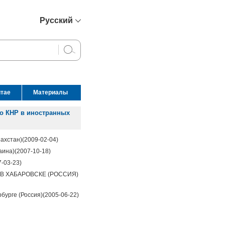
Русский
简体中文
English
Français
Español
итае
Материалы
عربي
о КНР в иностранных
захстан)
(2009-02-04)
аина)
(2007-10-18)
7-03-23)
В ХАБАРОВСКЕ (РОССИЯ)
бурге (Россия)
(2005-06-22)