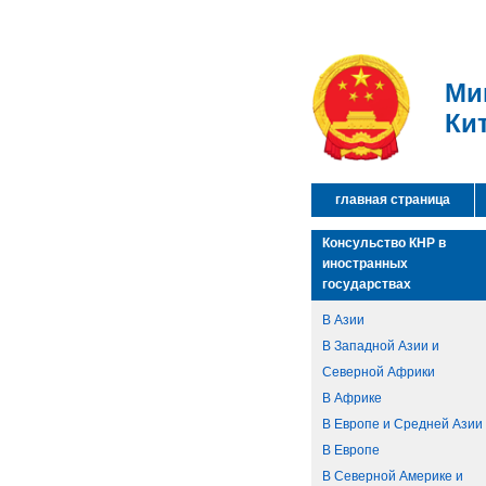
Ми
Ки
главная страница
Консульство КНР в
иностранных
государствах
В Азии
В Западной Азии и
Северной Африки
В Африке
В Европе и Средней Азии
В Европе
В Северной Америке и