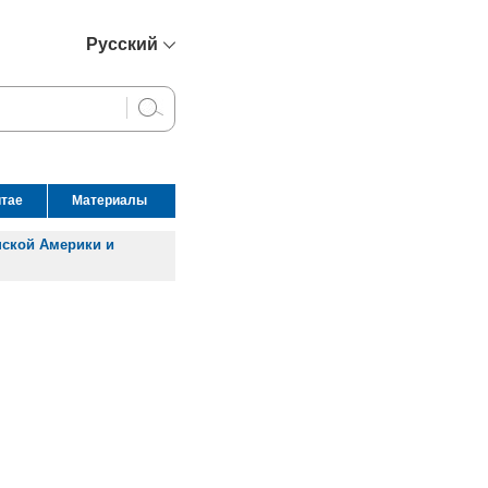
Русский
简体中文
English
Français
Español
итае
Материалы
عربي
нской Америки и