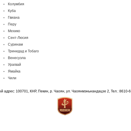
Колумбия
Куба
Гвиана
Перу
Мехико
Сент-Люсия
Суринам
Тринидад и Тобаго
Венесуэла
Урагвай
Ямайка
Чили
й адрес: 100701, КНР, Пекин, р. Чаоян, ул. Чаоянмэньнандацзе 2, Тел.: 8610-