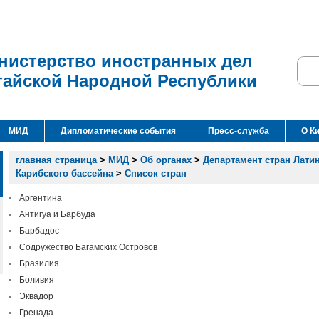
нистерство иностранных дел
тайской Народной Республики
МИД
Дипломатические события
Пресс-служба
О К
главная страница
>
МИД
>
Об органах
>
Департамент стран Лати
Карибского бассейна
>
Список стран
Аргентина
Антигуа и Барбуда
Барбадос
Содружество Багамских Островов
Бразилия
Боливия
Эквадор
Гренада