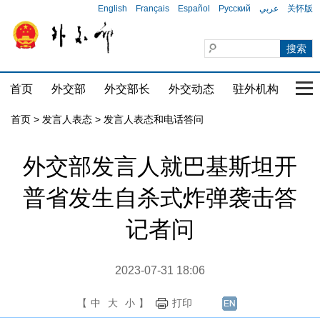
English
Français
Español
Русский
عربي
关怀版
首页
外交部
外交部长
外交动态
驻外机构
国家
首页
>
发言人表态
>
发言人表态和电话答问
外交部发言人就巴基斯坦开
普省发生自杀式炸弹袭击答
记者问
2023-07-31 18:06
【
中
大
小
】
打印