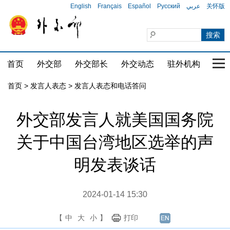
English
Français
Español
Русский
عربي
关怀版
首页
外交部
外交部长
外交动态
驻外机构
国家
首页
>
发言人表态
>
发言人表态和电话答问
外交部发言人就美国国务院
关于中国台湾地区选举的声
明发表谈话
2024-01-14 15:30
【
中
大
小
】
打印