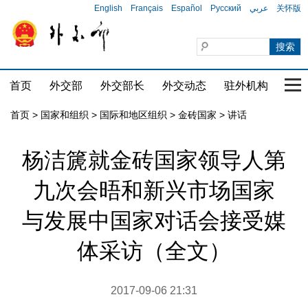
English
Français
Español
Русский
عربي
关怀版
首页
外交部
外交部长
外交动态
驻外机构
国家
首页
>
国家和组织
>
国际和地区组织
>
金砖国家
>
讲话
杨洁篪就金砖国家领导人第
九次会晤和新兴市场国家
与发展中国家对话会接受媒
体采访（全文）
2017-09-06 21:31