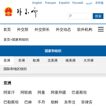
English
Français
Español
Русский
عربي
关怀版
首页
外交部
外交部长
外交动态
驻外机构
国家
首页
>国家和组织
国家和组织
亚洲
非洲
欧洲
北美洲
南美洲
大洋洲
国际和地区组织
亚洲
阿富汗
阿联酋
阿曼
阿塞拜疆
巴基斯坦
巴勒斯坦
巴林
不丹
朝鲜
东帝汶
菲律宾