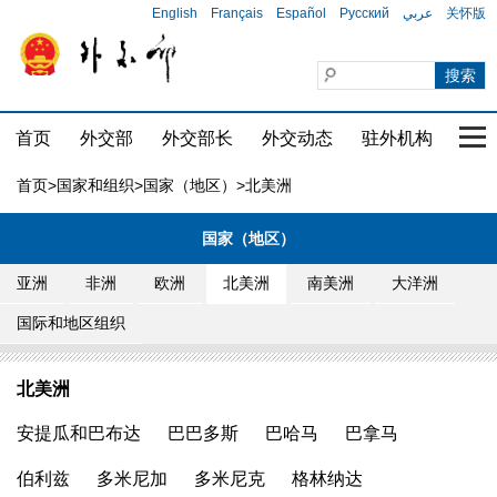
English
Français
Español
Русский
عربي
关怀版
首页
外交部
外交部长
外交动态
驻外机构
国家
首页
>
国家和组织
>
国家（地区）
>北美洲
国家（地区）
亚洲
非洲
欧洲
北美洲
南美洲
大洋洲
国际和地区组织
北美洲
安提瓜和巴布达
巴巴多斯
巴哈马
巴拿马
伯利兹
多米尼加
多米尼克
格林纳达