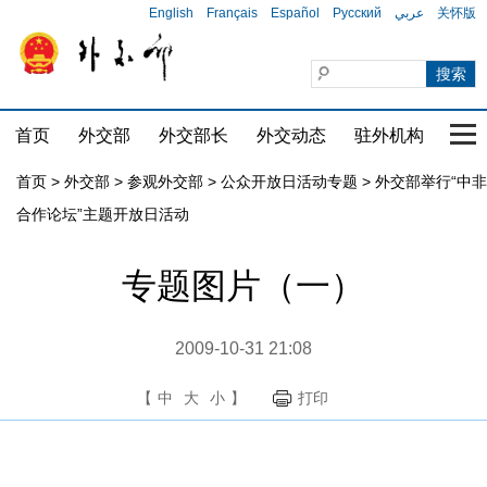
English
Français
Español
Русский
عربي
关怀版
首页
外交部
外交部长
外交动态
驻外机构
国家
首页
>
外交部
>
参观外交部
>
公众开放日活动专题
>
外交部举行“中非
合作论坛”主题开放日活动
专题图片（一）
2009-10-31 21:08
【
中
大
小
】
打印