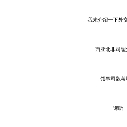
我来介绍一下外
西亚北非司翟
领事司魏苇
谛听