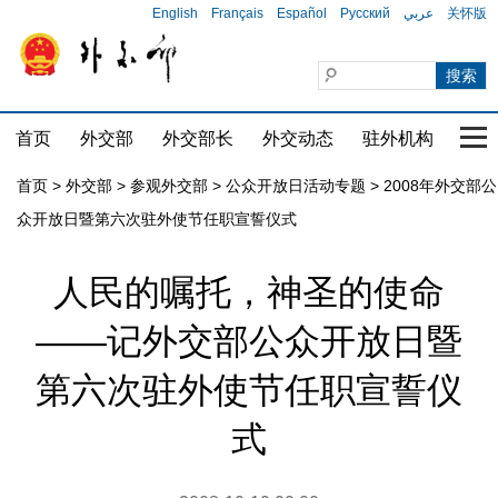
English
Français
Español
Русский
عربي
关怀版
首页
外交部
外交部长
外交动态
驻外机构
国家
首页
>
外交部
>
参观外交部
>
公众开放日活动专题
>
2008年外交部公
众开放日暨第六次驻外使节任职宣誓仪式
人民的嘱托，神圣的使命
——记外交部公众开放日暨
第六次驻外使节任职宣誓仪
式