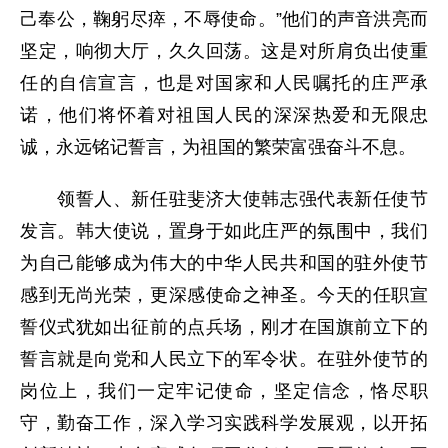
己奉公，鞠躬尽瘁，不辱使命。”他们的声音洪亮而
坚定，响彻大厅，久久回荡。这是对所肩负出使重
任的自信宣言，也是对国家和人民嘱托的庄严承
诺，他们将怀着对祖国人民的深深热爱和无限忠
诚，永远铭记誓言，为祖国的繁荣富强奋斗不息。
领誓人、新任驻斐济大使韩志强代表新任使节
发言。韩大使说，置身于如此庄严的氛围中，我们
为自己能够成为伟大的中华人民共和国的驻外使节
感到无尚光荣，更深感使命之神圣。今天的任职宣
誓仪式犹如出征前的点兵场，刚才在国旗前立下的
誓言就是向党和人民立下的军令状。在驻外使节的
岗位上，我们一定牢记使命，坚定信念，恪尽职
守，勤奋工作，深入学习实践科学发展观，以开拓