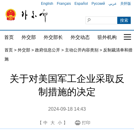
English
Français
Español
Русский
عربي
关怀版
首页
外交部
外交部长
外交动态
驻外机构
国家
首页
>
外交部
>
政府信息公开
>
主动公开内容类别
>
反制裁清单和措
施
关于对美国军工企业采取反
制措施的决定
2024-09-18 14:43
【
中
大
小
】
打印