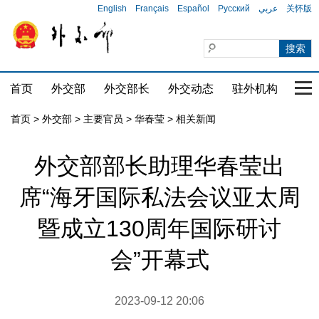
English
Français
Español
Русский
عربي
关怀版
首页
外交部
外交部长
外交动态
驻外机构
国家
首页
>
外交部
>
主要官员
>
华春莹
>
相关新闻
外交部部长助理华春莹出
席“海牙国际私法会议亚太周
暨成立130周年国际研讨
会”开幕式
2023-09-12 20:06