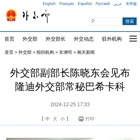
English
Français
Español
Русский
عربي
关怀版
首页
外交部
外交部长
外交动态
驻外机构
国家
首页
>
外交部
>
组织机构
>
非洲司
>
相关新闻
外交部副部长陈晓东会见布
隆迪外交部常秘巴希卡科
2024-12-25 17:33
【
中
大
小
】
打印