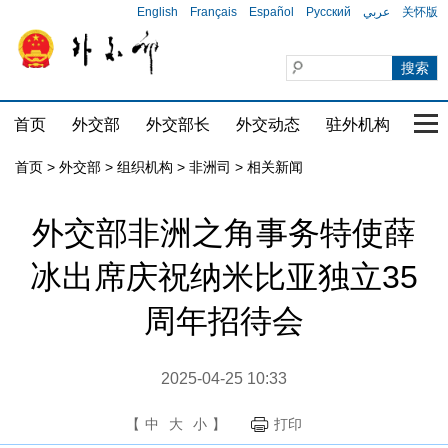
English
Français
Español
Русский
عربي
关怀版
首页
外交部
外交部长
外交动态
驻外机构
国家
首页
>
外交部
>
组织机构
>
非洲司
>
相关新闻
外交部非洲之角事务特使薛
冰出席庆祝纳米比亚独立35
周年招待会
2025-04-25 10:33
【
中
大
小
】
打印