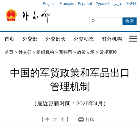
English
Français
Español
Русский
عربي
关怀版
首页
外交部
外交部长
外交动态
驻外机构
国家
首页
>
外交部
>
组织机构
>
军控司
>
政策立场
>
常规军控
中国的军贸政策和军品出口
管理机制
（最近更新时间：2025年4月）
【
中
大
小
】
打印