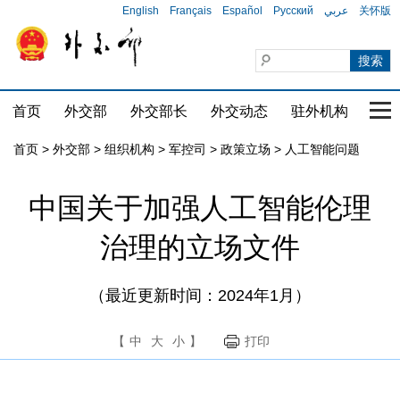
English
Français
Español
Русский
عربي
关怀版
首页
外交部
外交部长
外交动态
驻外机构
国家
首页
>
外交部
>
组织机构
>
军控司
>
政策立场
>
人工智能问题
中国关于加强人工智能伦理
治理的立场文件
（最近更新时间：2024年1月）
【
中
大
小
】
打印