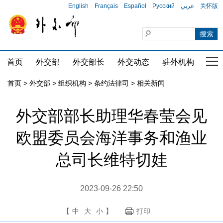
English
Français
Español
Русский
عربي
关怀版
首页
外交部
外交部长
外交动态
驻外机构
国家
首页
>
外交部
>
组织机构
>
条约法律司
>
相关新闻
外交部部长助理华春莹会见
欧盟委员会海洋事务和渔业
总司长维特切娃
2023-09-26 22:50
【
中
大
小
】
打印