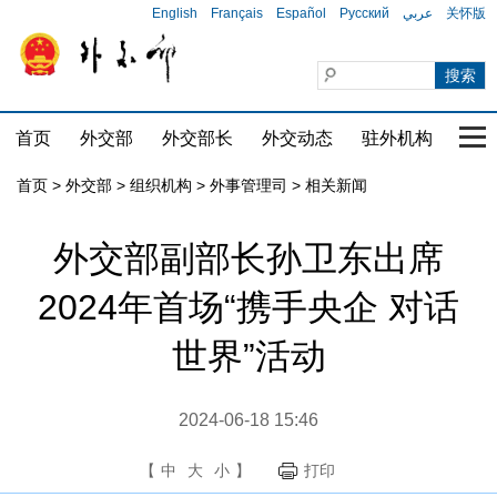
English
Français
Español
Русский
عربي
关怀版
首页
外交部
外交部长
外交动态
驻外机构
国家
首页
>
外交部
>
组织机构
>
外事管理司
>
相关新闻
外交部副部长孙卫东出席
2024年首场“携手央企 对话
世界”活动
2024-06-18 15:46
【
中
大
小
】
打印