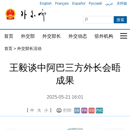
English
Français
Español
Русский
عربي
关怀版
首页
外交部
外交部长
外交动态
驻外机构
国家
首页 > 外交部长活动
王毅谈中阿巴三方外长会晤
成果
2025-05-21 16:01
【
中
大
小
】
打印