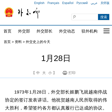
English
Français
Español
Русский
عربي
关怀版
首页
外交部
外交部长
外交动态
驻外机构
国家
首页
>
资料
>
外交史上的今天
1月28日
【
中
大
小
】
打印
1973年1月28日，外交部长姬鹏飞就越南停战
协定的签订发表讲话。他祝贺越南人民所取得的伟
大胜利，希望签约各方都认真履行已达成的协议。