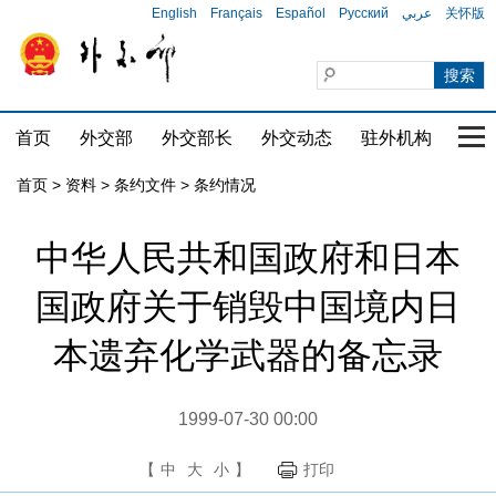
English
Français
Español
Русский
عربي
关怀版
首页
外交部
外交部长
外交动态
驻外机构
国家
首页
>
资料
>
条约文件
>
条约情况
中华人民共和国政府和日本
国政府关于销毁中国境内日
本遗弃化学武器的备忘录
1999-07-30 00:00
【
中
大
小
】
打印