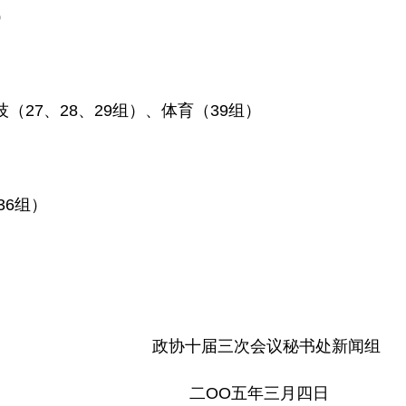
）
27、28、29组）、体育（39组）
36组）
会议秘书处新闻组
年三月四日