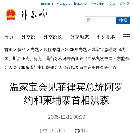
English
Français
Español
Русский
عربي
关怀版
首页
外交部
外交部长
外交动态
驻外机构
国家
首页
>
资料
>
专题
>
以往专题
>
2005年专题
>
温家宝总理访问法
国、斯洛伐克、捷克、葡萄牙和马来西亚并出席第九次中国－东盟领
导人会议和东盟与中日韩领导人会议以及首届东亚峰会等会议
温家宝会见菲律宾总统阿罗
约和柬埔寨首相洪森
2005-12-11 00:00
【
中
大
小
】
打印