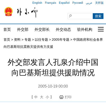
English
Français
Español
Русский
عربي
关怀版
首页
外交部
外交部长
外交动态
驻外机构
国家
首页
>
资料
>
专题
>
以往专题
>
2005年专题
>
中国政府和社会各界
向巴基斯坦抗震救灾提供有力支援
外交部发言人孔泉介绍中国
向巴基斯坦提供援助情况
2005-10-19 00:00
【
中
大
小
】
打印