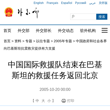
English
Français
Español
Русский
عربي
关怀版
首页
外交部
外交部长
外交动态
驻外机构
国家
首页
>
资料
>
专题
>
以往专题
>
2005年专题
>
中国政府和社会各界
向巴基斯坦抗震救灾提供有力支援
中国国际救援队结束在巴基
斯坦的救援任务返回北京
2005-10-20 00:00
【
中
大
小
】
打印