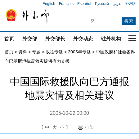
English
Français
Español
Русский
عربي
关怀版
首页
外交部
外交部长
外交动态
驻外机构
国家
首页
>
资料
>
专题
>
以往专题
>
2005年专题
>
中国政府和社会各界
向巴基斯坦抗震救灾提供有力支援
中国国际救援队向巴方通报
地震灾情及相关建议
2005-10-22 00:00
【
中
大
小
】
打印